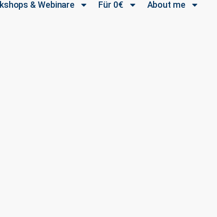
kshops & Webinare
Für 0€
About me