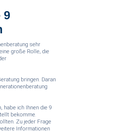
 9
n
onenberatung sehr
 eine große Rolle, die
der
 Beratung bringen. Daran
enerationenberatung
, habe ich Ihnen die 9
stellt bekomme.
llten. Zu jeder Frage
weitere Informationen